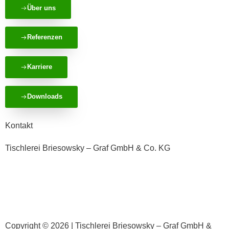
Über uns
Referenzen
Karriere
Downloads
Kontakt
Tischlerei Briesowsky – Graf GmbH & Co. KG
Oelsa 8, 02708 Löbau
Telefon:
03585 468 650
E-Mail:
info@tischlerei-briesowsky.de
Copyright © 2026 | Tischlerei Briesowsky – Graf GmbH &